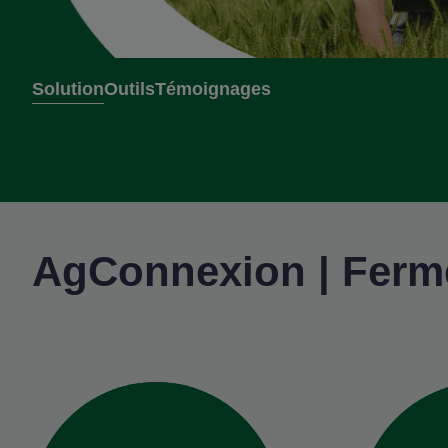
Solution
Outils
Témoignages
AgConnexion | Ferme 