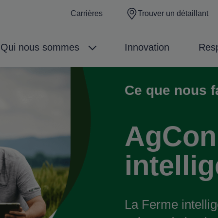
Carrières
Trouver un détaillant
Qui nous sommes
Innovation
Resp
Ce que nous f
Fil d'Ariane
AgConn
intelli
La Ferme intelli