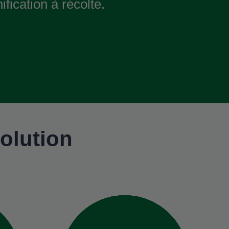
ification à récolte.
olution