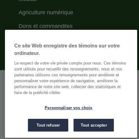
Agriculture numérique
Dons et commandites
Trouver un détaillant
Ce site Web enregistre des témoins sur votre
Rejoindre Sollio Agriculture
ordinateur.
Le respect de votre vie privée compte pour nous. Ces témoins
sont utilisés pour recueillir des renseignements, nous et nos
partenaires utilisons ces renseignements pour améliorer et
personnaliser votre expérience de navigation, améliorer la
Menu Footer Sollio inferieur
Gestion des témoins
performance de notre site web, collecter des statistiques et
faire de la publicité ciblée.
Conditions d'utilisation
Personnaliser vos choix
Nos politiques
Tout refuser
Tout accepter
Action collective vie privée