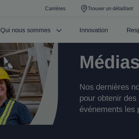
Carrières
Trouver un détaillant
Qui nous sommes
Innovation
Resp
Média
Nos dernières n
pour obtenir des 
événements les p