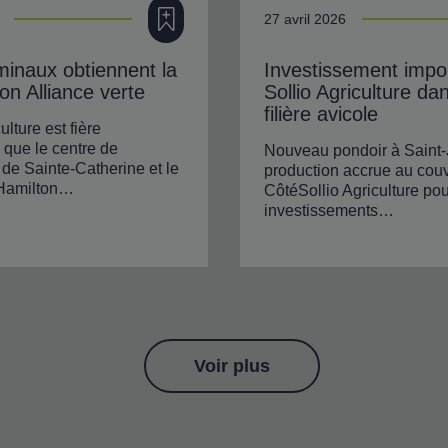
Ajouter à ma filière
27 avril 2026
minaux obtiennent la
Investissement impo
tion Alliance verte
Sollio Agriculture da
filière avicole
ulture est fière
 que le centre de
Nouveau pondoir à Saint-
n de Sainte-Catherine et le
production accrue au couv
’Hamilton…
CôtéSollio Agriculture pou
investissements…
Voir plus