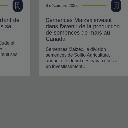
Ajouter à ma filière
Ajouter à
8 décembre 2025
rtant de
Semences Maizex investit
ns sa
dans l’avenir de la production
de semences de maïs au
Canada
Jude et
oir
Semences Maizex, la division
rsuit ses
semences de Sollio Agriculture,
annonce le début des travaux liés à
un investissement…