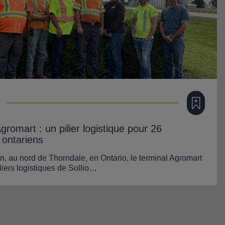
Ajouter à m
gromart : un pilier logistique pour 26
s ontariens
on, au nord de Thorndale, en Ontario, le terminal Agromart
liers logistiques de Sollio…