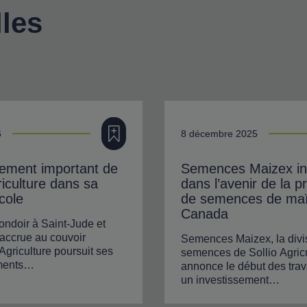
les
Ajouter à ma filière
6
8 décembre 2025
sement important de
Semences Maizex inv
riculture dans sa
dans l’avenir de la p
icole
de semences de ma
Canada
ndoir à Saint-Jude et
 accrue au couvoir
Semences Maizex, la divi
Agriculture poursuit ses
semences de Sollio Agricu
ements…
annonce le début des trav
un investissement…