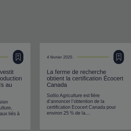
Ajouter à ma filière
Ajouter à
4 février 2025
estit
La ferme de recherche
roduction
obtient la certification Écocert
ïs au
Canada
Sollio Agriculture est fière
d’annoncer l’obtention de la
sion
certification Ecocert Canada pour
lture,
environ 25 % de la…
aux liés à