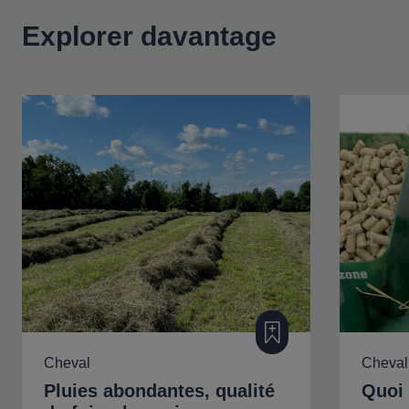
Explorer davantage
Ajouter à ma filière
Cheval
Cheval
Pluies abondantes, qualité
Quoi 