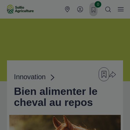
Aller au contenu principal
0
Ajouter à ma fil
Partager l’
Innovation
Fil d'Ariane
Bien alimenter le
cheval au repos