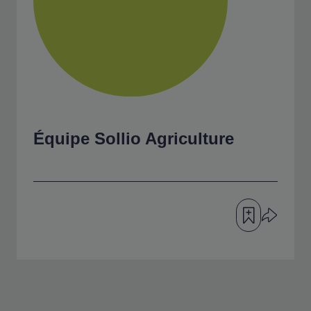
Équipe
Sollio Agriculture
Ajouter à ma fil
Partager l’