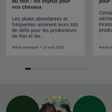
du foin : les enjeux pour
pour 
vos chevaux
Certa
séche
Les pluies abondantes et
inces
fréquentes amènent leurs lots
produ
de défis pour les producteurs
de foin et les…
Article technique • 23 août 2023
Article 