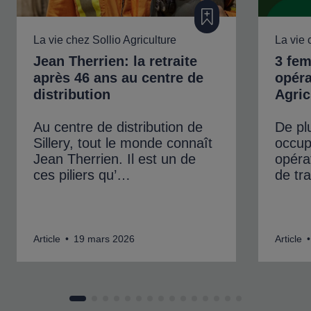
Ajouter à ma filière
La vie chez Sollio Agriculture
La vie 
Jean Therrien: la retraite
3 fe
après 46 ans au centre de
opéra
distribution
Agric
Au centre de distribution de
De pl
Sillery, tout le monde connaît
occup
Jean Therrien. Il est un de
opéra
ces piliers qu’…
de tr
Article • 19 mars 2026
Article