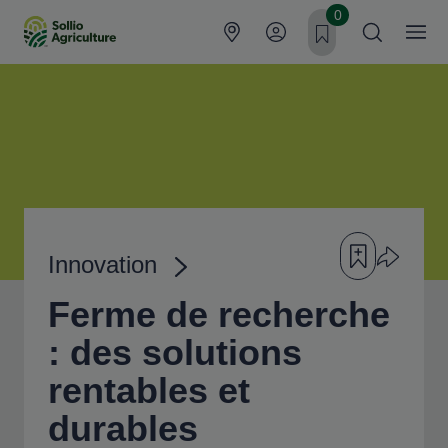
Aller au contenu principal
0
Ajouter à ma fil
Partager l’
Innovation
Fil d'Ariane
Ferme de recherche
: des solutions
rentables et
durables